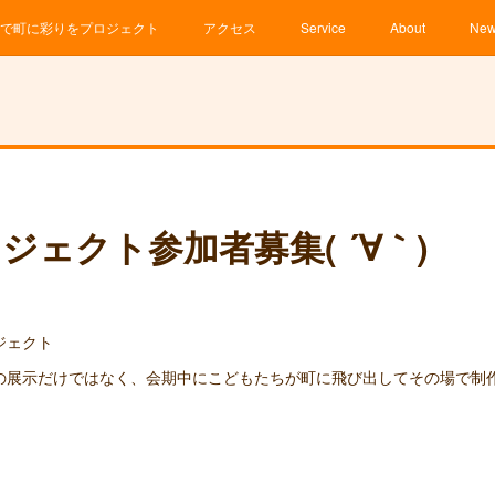
で町に彩りをプロジェクト
アクセス
Service
About
Ne
ジェクト参加者募集( ´∀｀)
ジェクト
の展示だけではなく、会期中にこどもたちが町に飛び出してその場で制