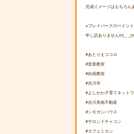
完成イメージはもちろん
※プレイパークのペイント
申し訳ありませんm(_ _)
#あとりえココロ
#造形教室
#絵画教室
#吉川市
#よしかわ子育てネット
#吉川美南不動産
#シモガシハウス
#サロンドチャコン
#カフェミカン