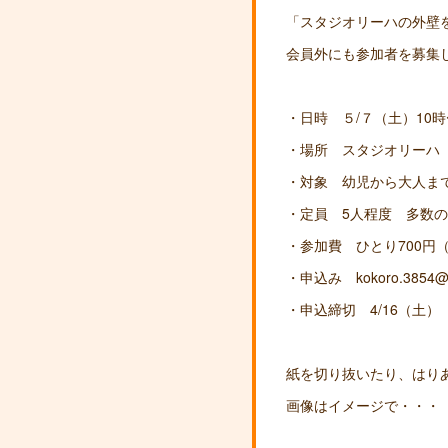
「スタジオリーハの外壁
会員外にも参加者を募集
・日時 ５/７（土）10時
・場所 スタジオリーハ（栄
・対象 幼児から大人ま
・定員 5人程度 多数
・参加費 ひとり700円（
・申込み kokoro.3854
・申込締切 4/16（土）
紙を切り抜いたり、はり
画像はイメージで・・・