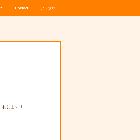
ws
Contact
アメブロ
作もします！