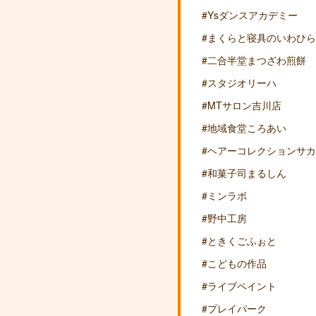
#Ysダンスアカデミー
#まくらと寝具のいわひ
#二合半堂まつざわ煎餅
#スタジオリーハ
#MTサロン吉川店
#地域食堂ころあい
#ヘアーコレクションサ
#和菓子司まるしん
#ミンラボ
#野中工房
#ときくごふぉと
#こどもの作品
#ライブペイント
#プレイパーク