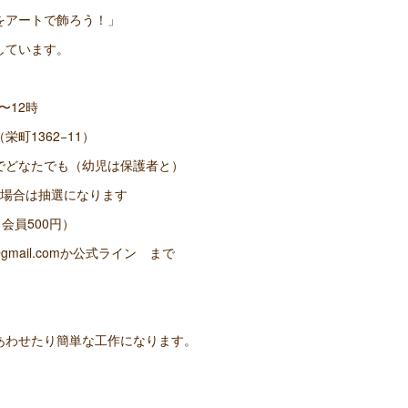
をアートで飾ろう！」
しています。
〜12時
町1362−11）
でどなたでも（幼児は保護者と）
の場合は抽選になります
会員500円）
@gmail.comか公式ライン まで
あわせたり簡単な工作になります。