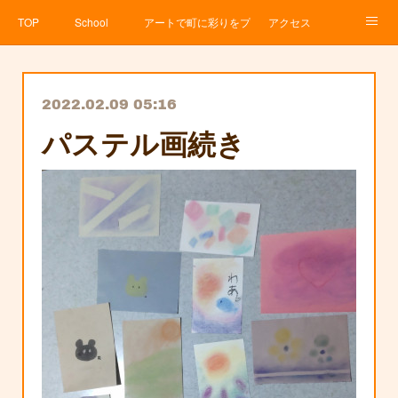
TOP
School
アートで町に彩りをプロジェクト
アクセス
Service
About
News
Contact
アメブロ
2022.02.09 05:16
パステル画続き