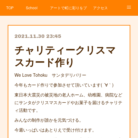
TOP
School
アートで町に彩りをプロジェクト
アクセス
Service
About
News
Contact
アメブロ
2021.11.30 23:45
チャリティークリスマ
スカード作り
We Love Tohoku サンタデリバリー
今年もカード作りで参加させて頂いています( ´∀｀)
東日本大震災の被災地の老人ホーム、幼稚園、病院など
にサンタがクリスマスカードやお菓子を届けるチャリテ
ィ活動です。
みんなの制作が誰かを元気づける。
今週いっぱいはあとりえで受け付けます。