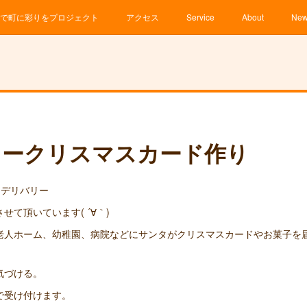
で町に彩りをプロジェクト
アクセス
Service
About
Ne
ィークリスマスカード作り
サンタデリバリー
て頂いています( ´∀｀)
老人ホーム、幼稚園、病院などにサンタがクリスマスカードやお菓子を
気づける。
で受け付けます。