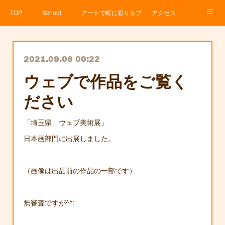
TOP
School
アートで町に彩りをプロジェクト
アクセス
Service
About
News
Contact
アメブロ
2021.09.08 00:22
ウェブで作品をご覧く
ださい
「埼玉県 ウェブ美術展」
日本画部門に出展しました。
（画像は出品前の作品の一部です）
無審査ですが^^;