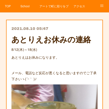
TOP
School
アートで町に彩りをプロジェクト
アクセス
Service
About
News
Contact
アメブロ
2021.08.10 05:47
あとりえお休みの連絡
8/12(木)～18(水)
あとりえはお休みになります。
メール、電話など反応が悪くなると思いますのでご了承
下さいヽ(´ｰ｀ )ﾉ