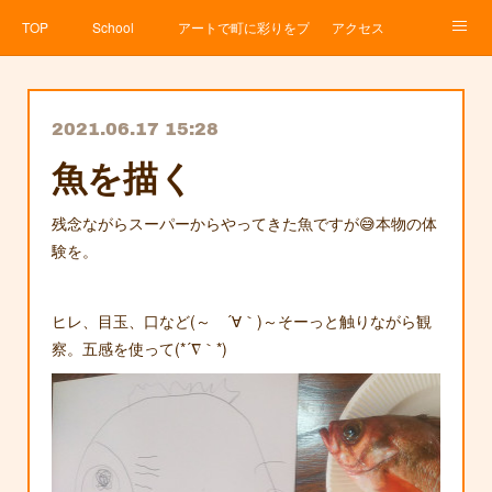
TOP
School
アートで町に彩りをプロジェクト
アクセス
Service
About
News
Contact
アメブロ
2021.06.17 15:28
魚を描く
残念ながらスーパーからやってきた魚ですが😅本物の体
験を。
ヒレ、目玉、口など(～ ´∀｀)～そーっと触りながら観
察。五感を使って(*´∇｀*)