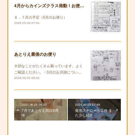
4月からカインズクラス発動！お便りも復活します！
６，７月の予定（5月のお便り）
2026.05.08 07:04
あとりえ最後のお便り
大切なことがたくさん載っています。よく
ご確認ください。・3月のお月謝につい…
2026.02.05 08:46
2021.06.25 08:33
2021.06.15 23:49
7月であとりえ開設8周
発泡スチロール工作 ま
年
た少し紹介