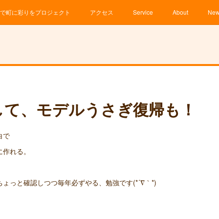
で町に彩りをプロジェクト
アクセス
Service
About
Ne
して、モデルうさぎ復帰も！
白で
に作れる。
ょっと確認しつつ毎年必ずやる、勉強です(*´∇｀*)