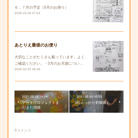
６，７月の予定（5月のお便り）
2026.05.08 07:04
あとりえ最後のお便り
大切なことがたくさん載っています。よく
ご確認ください。・3月のお月謝につい…
2026.02.05 08:46
2021.05.16 14:14
2021.05.09 05:03
アートプロジェクトま
ちゃっかり初個展も
だまだ増殖
0
コメント