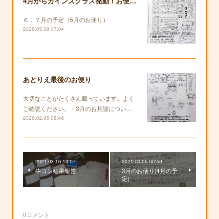
4月からカインズクラス発動！お便りも復活します！
６，７月の予定（5月のお便り）
2026.05.08 07:04
あとりえ最後のお便り
大切なことがたくさん載っています。よく
ご確認ください。・3月のお月謝につい…
2026.02.05 08:46
2021.03.16 13:07
2021.03.05 00:59
牛コン結果報告
3月のお便り(4月の予
定)
0
コメント