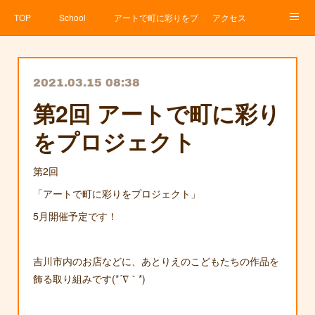
TOP
School
アートで町に彩りをプロジェクト
アクセス
Service
About
News
Contact
アメブロ
2021.03.15 08:38
第2回 アートで町に彩り
をプロジェクト
第2回
「アートで町に彩りをプロジェクト」
5月開催予定です！
吉川市内のお店などに、あとりえのこどもたちの作品を
飾る取り組みです(*´∇｀*)