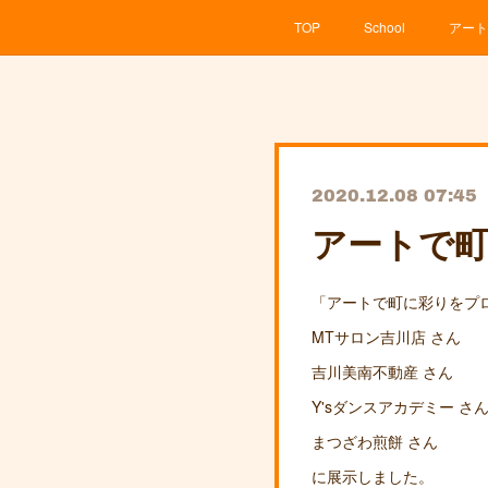
TOP
School
アート
2020.12.08 07:45
アートで町
「アートで町に彩りをプ
MTサロン吉川店 さん
吉川美南不動産 さん
Y'sダンスアカデミー さ
まつざわ煎餅 さん
に展示しました。