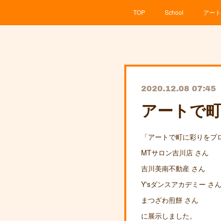
TOP
School
アート
2020.12.08 07:45
アートで町
「アートで町に彩りをプ
MTサロン吉川店 さん
吉川美南不動産 さん
Y'sダンスアカデミー さ
まつざわ煎餅 さん
に展示しました。