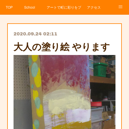
TOP
School
アートで町に彩りをプロジェクト
アクセス
Service
About
News
Contact
アメブロ
2020.09.24 02:11
大人の塗り絵 やります