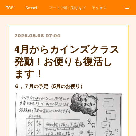
TOP
School
アートで町に彩りをプロジェクト
アクセス
Service
About
News
Contact
アメブロ
2026.05.08 07:04
4月からカインズクラス
発動！お便りも復活し
ます！
６，７月の予定（5月のお便り）