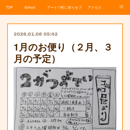
TOP
School
アートで町に彩りをプロジェクト
アクセス
Service
About
News
Contact
アメブロ
2026.01.06 05:42
1月のお便り（２月、３
月の予定）