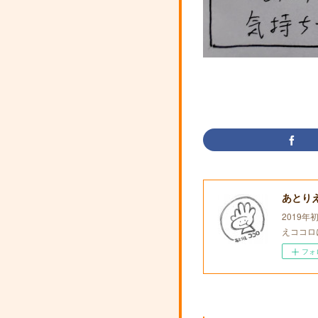
あとり
2019
えココロ
フォ