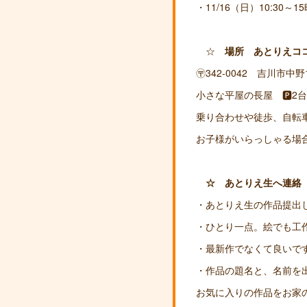
・11/16（日）10:30～1
☆
場所 あとりえコ
〶342-0042 吉川市中野
小さな平屋の長屋 🅿2
乗り合わせや徒歩、自転
お子様がいらっしゃる場
☆ あとりえ生へ連絡
・あとりえ生の作品提出
・ひとり一点。絵でも工作
・最新作でなくて良いで
・作品の題名と、名前を
お気に入りの作品をお家