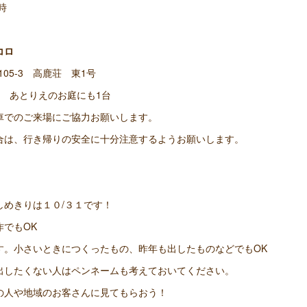
5時
コロ
105-3 高鹿荘 東1号
台 あとりえのお庭にも1台
車でのご来場にご協力お願いします。
合は、行き帰りの安全に十分注意するようお願いします。
しめきりは１０/３１です！
でもOK
す。小さいときにつくったもの、昨年も出したものなどでもOK
出したくない人はペンネームも考えておいてください。
の人や地域のお客さんに見てもらおう！