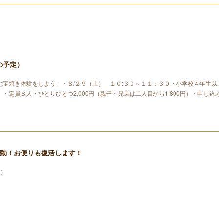
の予定）
七宝焼き体験をしよう」・８/２９（土） １０:３０～１１：３０・小学校４年生以
・定員８人・ひとりひとつ2,000円（親子・兄弟は二人目から1,800円）・申し込
発動！お便りも復活します！
り）