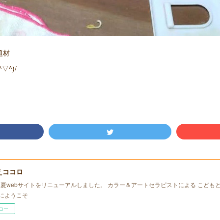
番題材
^)/
えココロ
年初夏webサイトをリニューアルしました。 カラー＆アートセラピストによる こども
にようこそ
ロー