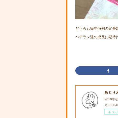
どちらも毎年恒例の定
ベテラン達の成長に期待(^▽
あとり
2019
えココロ
フォ