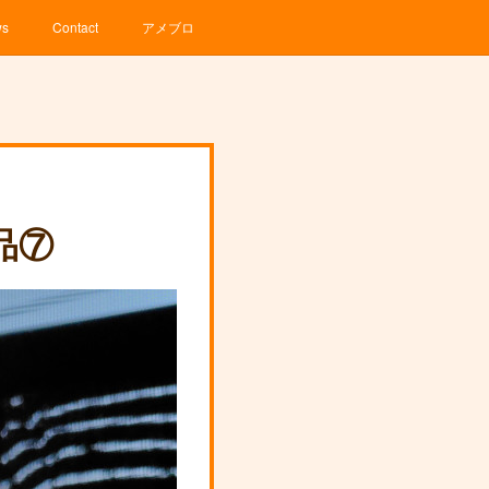
ws
Contact
アメブロ
品⑦