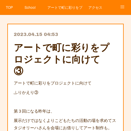
TOP
School
アートで町に彩りをプロジェクト
アクセス
Service
About
News
Contact
アメブロ
2023.04.15 04:53
アートで町に彩りをプ
ロジェクトに向けて
③
アートで町に彩りをプロジェクトに向けて
ふりかえり③
第３回になる昨年は、
展示だけではなくよりこどもたちの活動の場を求めてス
タジオリーハさんを会場にお借りしてアート制作も。