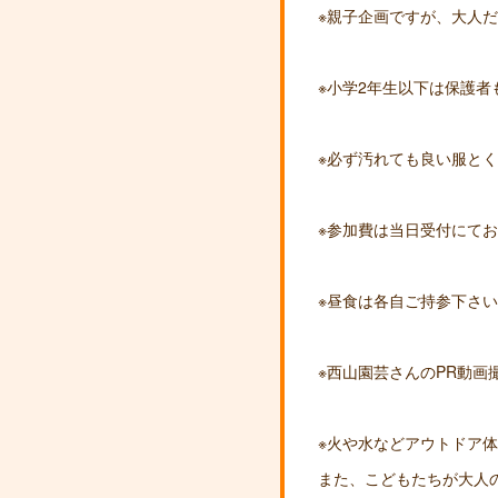
※親子企画ですが、大人
※小学2年生以下は保護者
※必ず汚れても良い服と
※参加費は当日受付にて
※昼食は各自ご持参下さ
※西山園芸さんのPR動画
※火や水などアウトドア
また、こどもたちが大人