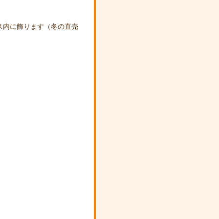
ウス内に飾ります（冬の直売
！
。