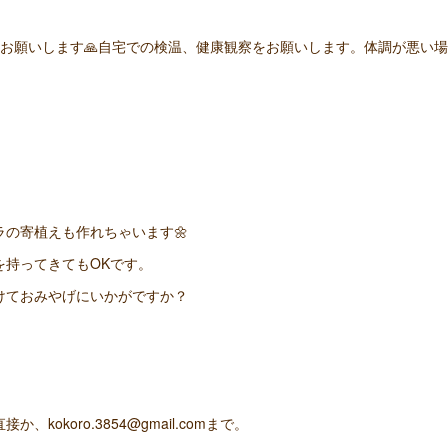
をお願いします🙏自宅での検温、健康観察をお願いします。体調が悪い
の寄植えも作れちゃいます🌼
を持ってきてもOKです。
けておみやげにいかがですか？
、kokoro.3854@gmail.comまで。