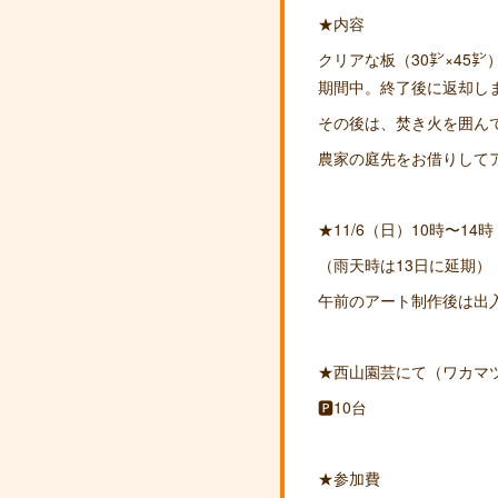
★内容
クリアな板（30㌢×45㌢
期間中。終了後に返却し
その後は、焚き火を囲ん
農家の庭先をお借りして
★11/6（日）10時〜14時
（雨天時は13日に延期）
午前のアート制作後は出
★西山園芸にて（ワカマ
🅿10台
★参加費