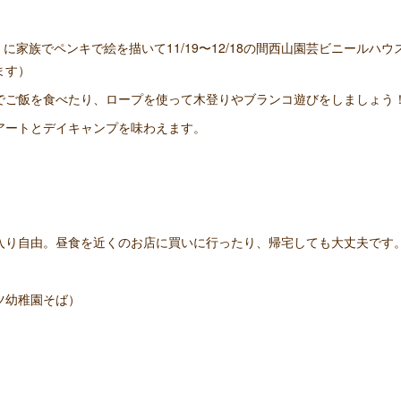
）に家族でペンキで絵を描いて11/19〜12/18の間西山園芸ビニールハ
ます）
でご飯を食べたり、ロープを使って木登りやブランコ遊びをしましょう
アートとデイキャンプを味わえます。
入り自由。昼食を近くのお店に買いに行ったり、帰宅しても大丈夫です
ツ幼稚園そば）