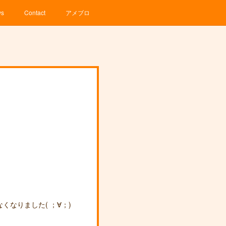
ws
Contact
アメブロ
なりました( ；∀；)