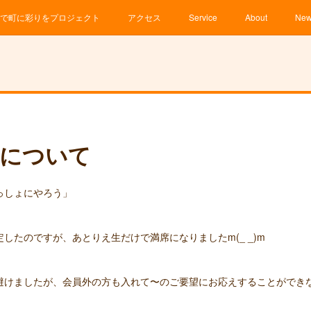
で町に彩りをプロジェクト
アクセス
Service
About
Ne
座について
っしょにやろう」
したのですが、あとりえ生だけで満席になりましたm(_ _)m
けましたが、会員外の方も入れて〜のご要望にお応えすることができなく