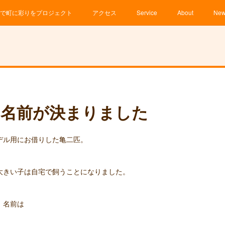
で町に彩りをプロジェクト
アクセス
Service
About
Ne
、名前が決まりました
デル用にお借りした亀二匹。
大きい子は自宅で飼うことになりました。
、名前は