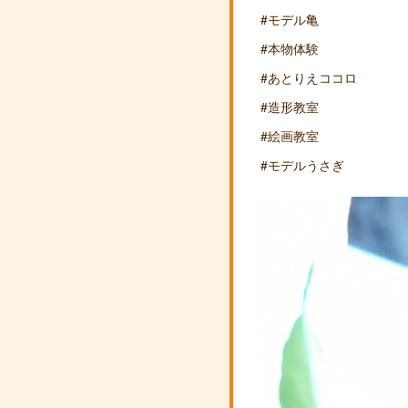
#モデル亀
#本物体験
#あとりえココロ
#造形教室
#絵画教室
#モデルうさぎ