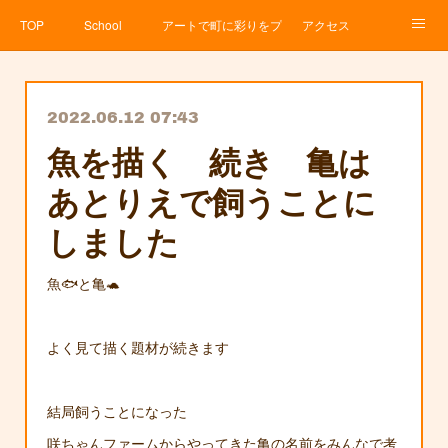
TOP
School
アートで町に彩りをプロジェクト
アクセス
Service
About
News
Contact
アメブロ
2022.06.12 07:43
魚を描く 続き 亀は
あとりえで飼うことに
しました
魚🐟と亀🐢
よく見て描く題材が続きます
結局飼うことになった
咲ちゃんファームからやってきた亀の名前をみんなで考