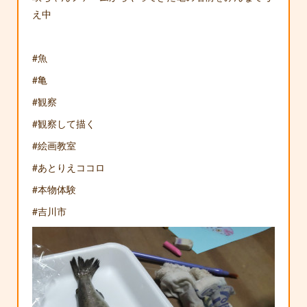
え中
#魚
#亀
#観察
#観察して描く
#絵画教室
#あとりえココロ
#本物体験
#吉川市