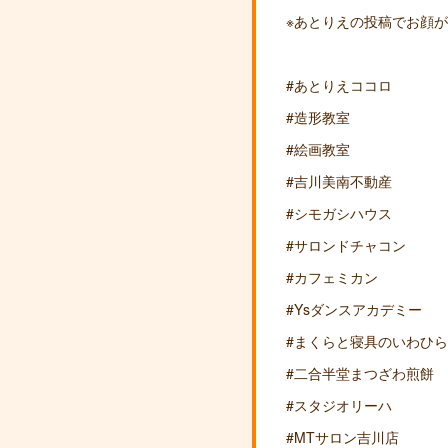
※あとりえの投稿でお顔
#あとりえココロ
#造形教室
#絵画教室
#吉川美南不動産
#シモガシハウス
#サロンドチャコン
#カフェミカン
#Ysダンスアカデミー
#まくらと寝具のいわひ
#二合半堂まつざわ煎餅
#スタジオリーハ
#MTサロン吉川店