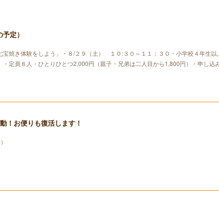
の予定）
七宝焼き体験をしよう」・８/２９（土） １０:３０～１１：３０・小学校４年生以
・定員８人・ひとりひとつ2,000円（親子・兄弟は二人目から1,800円）・申し込
発動！お便りも復活します！
り）