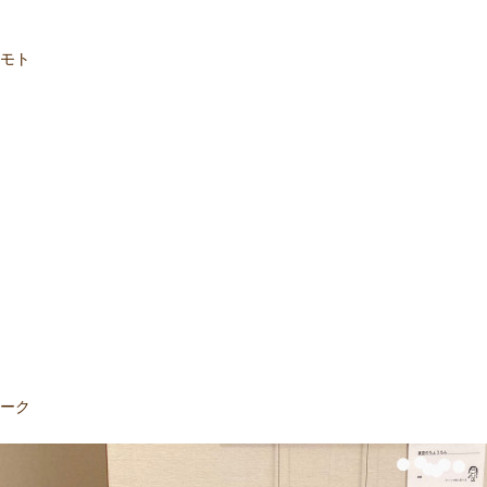
カモト
ワーク