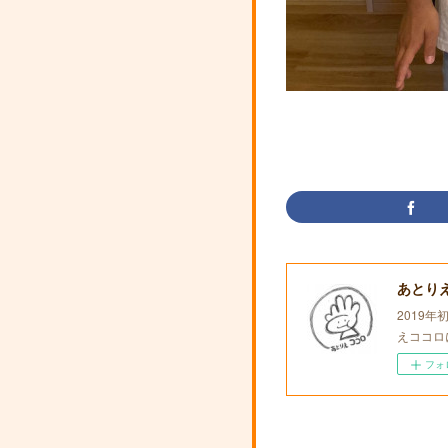
あとり
2019
えココロ
フォ