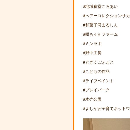
#地域食堂ころあい
#ヘアーコレクションサ
#和菓子司まるしん
#咲ちゃんファーム
#ミンラボ
#野中工房
#ときくごふぉと
#こどもの作品
#ライブペイント
#プレイパーク
#木売公園
#よしかわ子育てネット