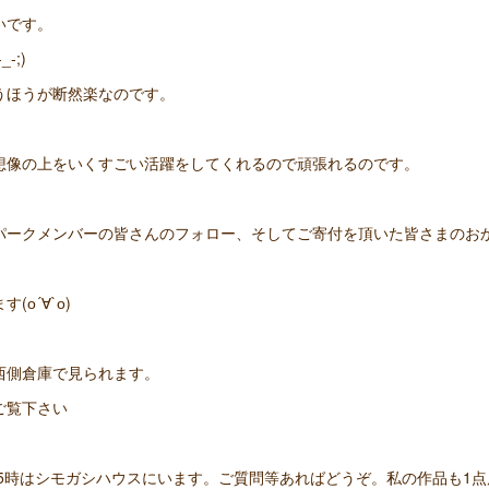
いです。
-;)
うほうが断然楽なのです。
想像の上をいくすごい活躍をしてくれるので頑張れるのです。
パークメンバーの皆さんのフォロー、そしてご寄付を頂いた皆さまのお
о´∀`о)
西側倉庫で見られます。
ご覧下さい
時〜15時はシモガシハウスにいます。ご質問等あればどうぞ。私の作品も1