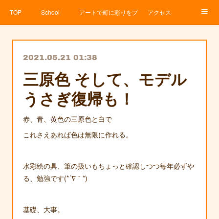
TOP
School
アートで町に彩りをプロジェクト
アクセス
Service
About
News
Contact
アメブロ
2021.05.21 01:38
三原色 そして、モデル
うさぎ復帰も！
赤、青、黄色の三原色と白で
これさえあれば色は無限に作れる。
水彩絵の具、筆の扱いもちょっと確認しつつ毎年必ずや
る、勉強です(*´∇｀*)
基礎、大事。