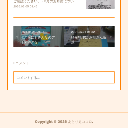
ご確認ください。・3月のお月謝につい…
2026.02.05 08:46
2021.05.24 09:37
2021.05.21 01:32
ポストにもみんなのア
時短料理に お母さん応
イディアを
援
0
コメント
Copyright ©
2026
あとりえココロ
.