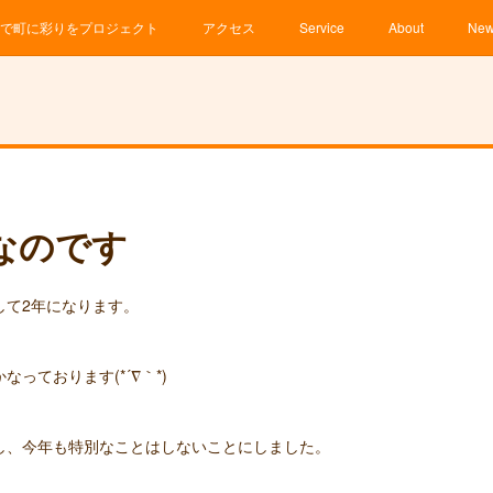
で町に彩りをプロジェクト
アクセス
Service
About
Ne
なのです
して2年になります。
っております(*´∇｀*)
し、今年も特別なことはしないことにしました。