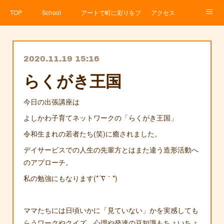
TOP
School
アートで町に彩りをプロジェクト
アクセス
Service
About
News
Contact
アメブロ
2020.11.19 15:16
らくがき王国
今日の出張講座は
よしかわ子育てネットワークの「らくがき王国」
令和生まれの若者たち(笑)に癒されました。
デイサービスでの人生の先輩方とはまた違う造形活動へ
のアプローチ。
私の勉強にもなります(*´∇｀*)
ママたちには日頃いかに「見ていない」かを実感しても
らうワークやクイズ、心理や発達の豆知識もちょいちょ