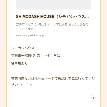
SHIMOGASHIHOUSE（シモガシハウス）｜吉川市下河岸（シモガシ）エリアにある 音と食と文化のシェアハウス
吉川市下河岸（シモガシ）エリアにある 音と食と文化の
シェアハウス
www.shimogashihouse.jp
シモガシハウス
吉川市平沼88-3 吉川小すぐそば
駐車場あり
営業時間などはホームページで確認して見に行ってくだ
さいヽ(´ｰ｀ )ﾉ