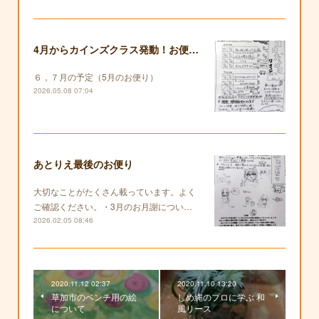
4月からカインズクラス発動！お便りも復活します！
６，７月の予定（5月のお便り）
2026.05.08 07:04
あとりえ最後のお便り
大切なことがたくさん載っています。よく
ご確認ください。・3月のお月謝につい…
2026.02.05 08:46
2020.11.12 02:37
2020.11.10 13:20
草加市のベンチ用の絵
しめ縄のプロに学ぶ 和
について
風リース